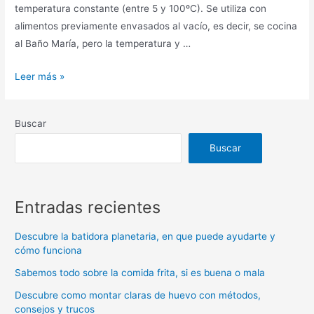
temperatura constante (entre 5 y 100ºC). Se utiliza con
alimentos previamente envasados ​​al vacío, es decir, se cocina
al Baño María, pero la temperatura y …
Roner
Leer más »
cocina,
un
Buscar
aparato
revolucionario
Buscar
para
la
cocina
Entradas recientes
Descubre la batidora planetaria, en que puede ayudarte y
cómo funciona
Sabemos todo sobre la comida frita, si es buena o mala
Descubre como montar claras de huevo con métodos,
consejos y trucos